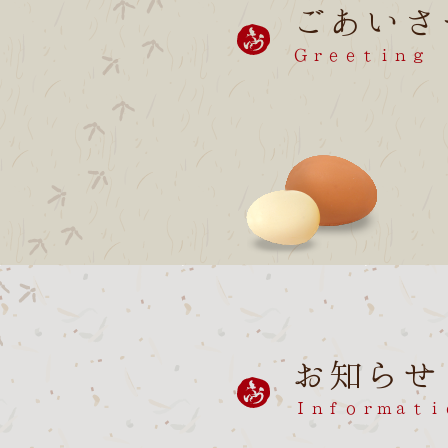
ごあいさ
Ｇｒｅｅｔｉｎｇ
お知らせ
Ｉｎｆｏｒｍａｔｉ