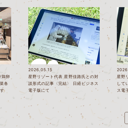
2026.05.15
2026
骨鶏卵
星野リゾート代表 星野佳路氏との対
星野
野菜各
談形式の記事〈完結〉 日経ビジネス
して
す
電子版にて
ス電