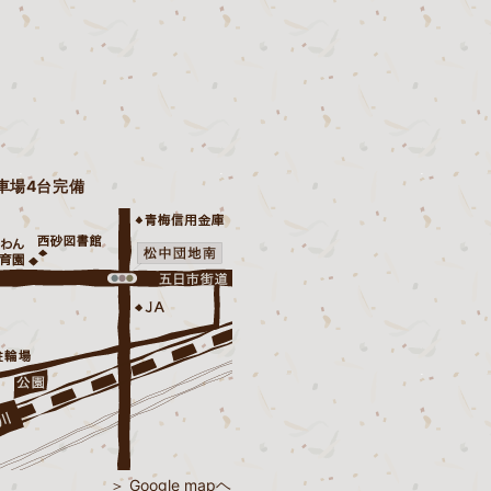
駐車場4台完備
＞ Google mapヘ