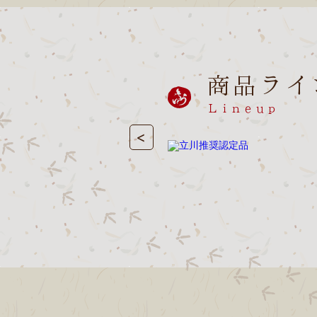
商品ライ
Ｌｉｎｅｕｐ
<